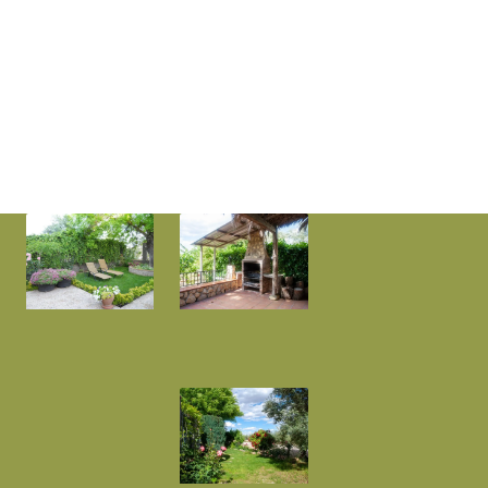
homenaje a la idílica campiña de Jaén, nuestro
jardín está enmarcado por olivares y adornado
con la flora autóctona que florece bajo el cálido sol
andaluz